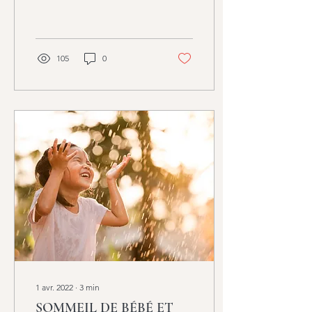
naturelle avec son enfant
lors de ses premiers mois.
Cette...
105
0
1 avr. 2022
∙
3
min
SOMMEIL DE BÉBÉ ET