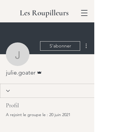
Les Roupilleurs
Plus d'actions
S'abonner
julie.goater
Administrateur
julie.goater
Profil
A rejoint le groupe le : 20 juin 2021