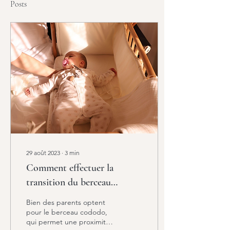
Posts
29 août 2023
∙
3
min
Comment effectuer la
transition du berceau
cododo à la chambre de
Bien des parents optent
bébé?
pour le berceau cododo,
qui permet une proximité